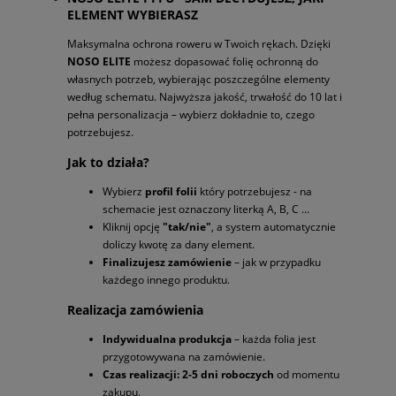
ELEMENT WYBIERASZ
Maksymalna ochrona roweru w Twoich rękach. Dzięki
NOSO ELITE
możesz dopasować folię ochronną do
własnych potrzeb, wybierając poszczególne elementy
według schematu. Najwyższa jakość, trwałość do 10 lat i
pełna personalizacja – wybierz dokładnie to, czego
potrzebujesz.
Jak to działa?
Wybierz
profil folii
który potrzebujesz - na
schemacie jest oznaczony literką A, B, C ...
Kliknij opcję
"tak/nie"
, a system automatycznie
doliczy kwotę za dany element.
Finalizujesz zamówienie
– jak w przypadku
każdego innego produktu.
Realizacja zamówienia
Indywidualna produkcja
– każda folia jest
przygotowywana na zamówienie.
Czas realizacji: 2-5 dni roboczych
od momentu
zakupu.