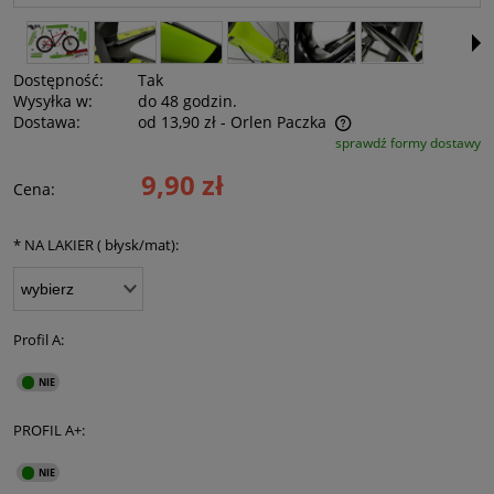
Dostępność:
Tak
Wysyłka w:
do 48 godzin.
Dostawa:
od 13,90 zł
- Orlen Paczka
sprawdź formy dostawy
Cena nie zawiera ewentualnych kosztów płatności
9,90 zł
Cena:
*
NA LAKIER ( błysk/mat):
Profil A:
PROFIL A+: