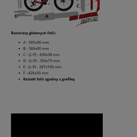
Rozmiary głównych folii:
A - 585x90 mm
B - 569x90 mm
C - (L-P) - 430x38 mm
D - (L-P) - 354x75 mm
E - (L-P) - 287x100 mm
F - 426x50 mm
Kształt folii zgodny z grafiką.