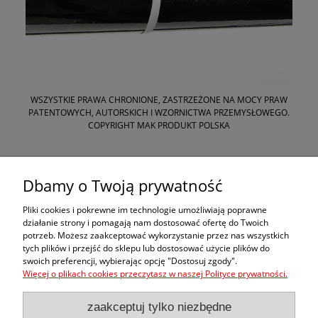
WSZYSTKIE PRAWA CHRONIONE, ZASTRZEŻONE NA MOCY PRAW
PATENTOWYCH, AUTORSKICH I WZORNICTWA PRZEMYSŁOWEGO.
COPYRIGHT MAK PRODUKT POLSKA
Zakupy
Dbamy o Twoją prywatność
Pomoc
Pliki cookies i pokrewne im technologie umożliwiają poprawne
działanie strony i pomagają nam dostosować ofertę do Twoich
potrzeb. Możesz zaakceptować wykorzystanie przez nas wszystkich
Moje konto
tych plików i przejść do sklepu lub dostosować użycie plików do
swoich preferencji, wybierając opcję "Dostosuj zgody".
Więcej o plikach cookies przeczytasz w naszej Polityce prywatności.
Informacje
zaakceptuj tylko niezbędne