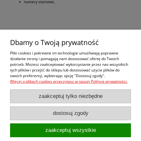
numery startowe,
Zakupy
Dbamy o Twoją prywatność
Pomoc
Pliki cookies i pokrewne im technologie umożliwiają poprawne
działanie strony i pomagają nam dostosować ofertę do Twoich
potrzeb. Możesz zaakceptować wykorzystanie przez nas wszystkich
Moje konto
tych plików i przejść do sklepu lub dostosować użycie plików do
swoich preferencji, wybierając opcję "Dostosuj zgody".
Więcej o plikach cookies przeczytasz w naszej Polityce prywatności.
Informacje
zaakceptuj tylko niezbędne
dostosuj zgody
pokaż pełną wersję strony
zaakceptuj wszystkie
Sklep internetowy Shoper.pl