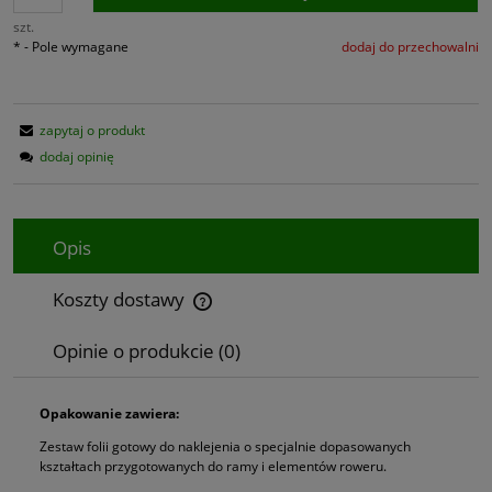
szt.
*
- Pole wymagane
dodaj do przechowalni
zapytaj o produkt
dodaj opinię
Opis
Koszty dostawy
Cena nie zawiera ewentualnych kosztów płatności
Opinie o produkcie (0)
Opakowanie zawiera:
Zestaw folii gotowy do naklejenia o specjalnie dopasowanych
kształtach przygotowanych do ramy i elementów roweru.