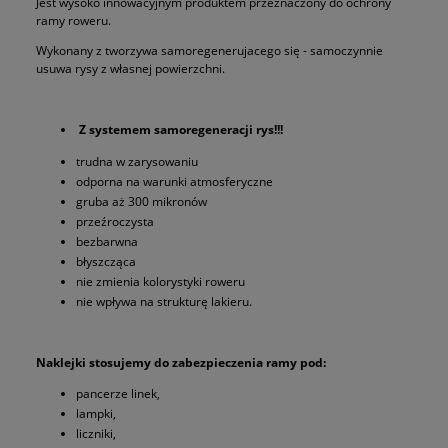
Jest wysoko innowacyjnym produktem przeznaczony do ochrony
ramy roweru.
Wykonany z tworzywa samoregenerujacego się - samoczynnie
usuwa rysy z własnej powierzchni.
Z systemem samoregeneracji rys!!!
trudna w zarysowaniu
odporna na warunki atmosferyczne
gruba aż 300 mikronów
przeźroczysta
bezbarwna
błyszcząca
nie zmienia kolorystyki roweru
nie wpływa na strukturę lakieru.
Naklejki stosujemy do zabezpieczenia ramy pod:
pancerze linek,
lampki,
liczniki,