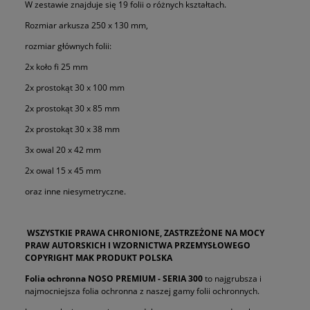
W zestawie znajduje się 19 folii o różnych kształtach.
Rozmiar arkusza 250 x 130 mm,
rozmiar głównych folii:
2x koło fi 25 mm
2x prostokąt 30 x 100 mm
2x prostokąt 30 x 85 mm
2x prostokąt 30 x 38 mm
3x owal 20 x 42 mm
2x owal 15 x 45 mm
oraz inne niesymetryczne.
WSZYSTKIE PRAWA CHRONIONE, ZASTRZEŻONE NA MOCY
PRAW AUTORSKICH I WZORNICTWA PRZEMYSŁOWEGO
COPYRIGHT MAK PRODUKT POLSKA
Folia ochronna NOSO PREMIUM - SERIA 300
to najgrubsza i
najmocniejsza folia ochronna z naszej gamy folii ochronnych.