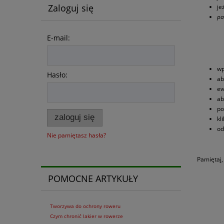
Zaloguj się
je
pa
E-mail:
wp
Hasło:
ab
ew
ab
po
zaloguj się
kl
od
Nie pamiętasz hasła?
Pamiętaj,
POMOCNE ARTYKUŁY
Tworzywa do ochrony roweru
Czym chronić lakier w rowerze