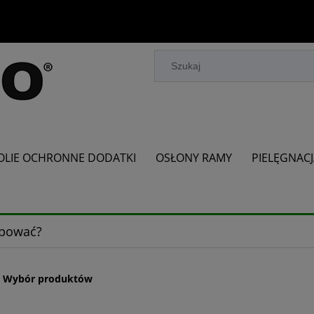
OLIE OCHRONNE DODATKI
OSŁONY RAMY
PIELĘGNAC
upować?
 - Wybór produktów