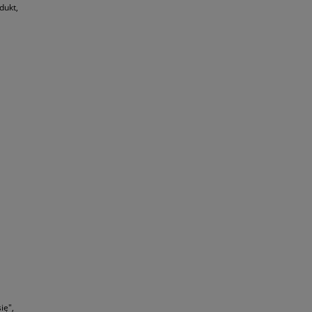
dukt,
ię",