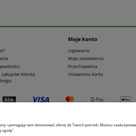
Moje konto
ać?
Logowanie
ania
Moje zamówienia
rywatności
Przechowalnia
 zakupów Klienta
Ustawienia konta
lnego.
trony i pomagają nam dostosować ofertę do Twoich potrzeb. Możesz zaakceptować 
j zgody".