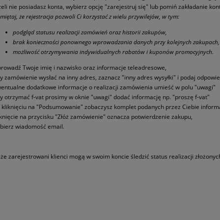
żeli nie posiadasz konta, wybierz opcję "zarejestruj się" lub pomiń zakładanie kon
miętaj, że rejestracja pozwoli Ci korzystać z wielu przywilejów, w tym:
podgląd statusu realizacji zamówień oraz historii zakupów,
brak konieczności ponownego wprowadzania danych przy kolejnych zakupach,
możliwość otrzymywania indywidualnych rabatów i kuponów promocyjnych.
rowadź Twoje imię i nazwisko oraz informacje teleadresowe,
y zamówienie wysłać na inny adres, zaznacz "inny adres wysyłki" i podaj odpowi
entualne dodatkowe informacje o realizacji zamówienia umieść w polu "uwagi"
y otrzymać f-vat prosimy w oknie "uwagi" dodać informację np. "proszę f-vat"
 kliknięciu na "Podsumowanie" zobaczysz komplet podanych przez Ciebie informa
iknięcie na przycisku "Złóż zamówienie" oznacza potwierdzenie zakupu,
bierz wiadomość email.
 że zarejestrowani klienci mogą w swoim koncie śledzić status realizacji złożony