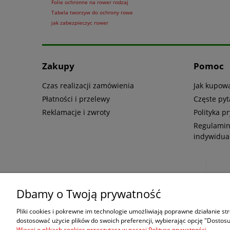
Folie ochronne na rower rodzaj
Tabela tworzyw do ochrony rowe
jak zabezpieczyc rower
Zakupy
Pomoc
Czas realizacji zamówienia
Jak kupow
Płatności i przelewy
Częste pyt
Reklamacje i zwroty
Polityka p
Regulamin
indywidua
Dbamy o Twoją prywatność
Pliki cookies i pokrewne im technologie umożliwiają poprawne działanie s
dostosować użycie plików do swoich preferencji, wybierając opcję "Dostosu
Więcej o plikach cookies przeczytasz w naszej Polityce prywatności.