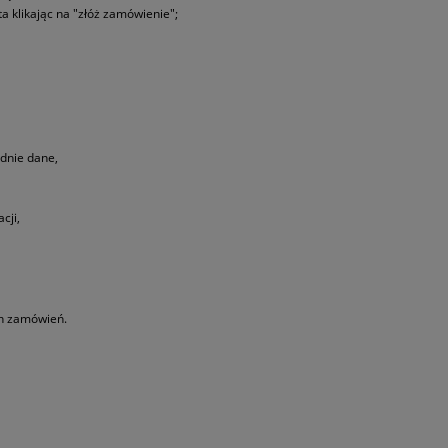
ta klikając na "złóż zamówienie";
ednie dane,
cji,
ch zamówień.