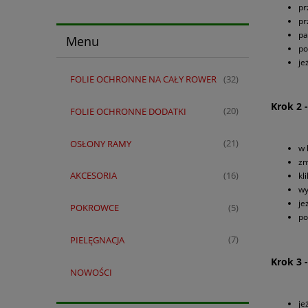
pr
pr
pa
Menu
po
je
FOLIE OCHRONNE NA CAŁY ROWER
(32)
Krok 2 
FOLIE OCHRONNE DODATKI
(20)
OSŁONY RAMY
(21)
w 
zm
AKCESORIA
(16)
kl
wy
je
POKROWCE
(5)
po
PIELĘGNACJA
(7)
Krok 3 
NOWOŚCI
je