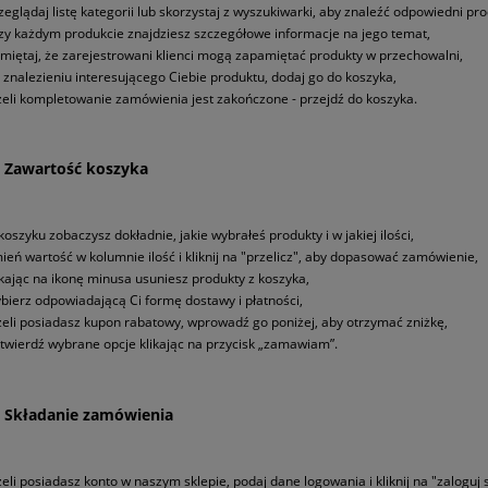
zeglądaj listę kategorii lub skorzystaj z wyszukiwarki, aby znaleźć odpowiedni pro
zy każdym produkcie znajdziesz szczegółowe informacje na jego temat,
miętaj, że zarejestrowani klienci mogą zapamiętać produkty w przechowalni,
 znalezieniu interesującego Ciebie produktu, dodaj go do koszyka,
żeli kompletowanie zamówienia jest zakończone - przejdź do koszyka.
- Zawartość koszyka
koszyku zobaczysz dokładnie, jakie wybrałeś produkty i w jakiej ilości,
ień wartość w kolumnie ilość i kliknij na "przelicz", aby dopasować zamówienie,
ikając na ikonę minusa usuniesz produkty z koszyka,
bierz odpowiadającą Ci formę dostawy i płatności,
żeli posiadasz kupon rabatowy, wprowadź go poniżej, aby otrzymać zniżkę,
twierdź wybrane opcje klikając na przycisk „zamawiam”.
- Składanie zamówienia
żeli posiadasz konto w naszym sklepie, podaj dane logowania i kliknij na "zaloguj s