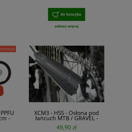
do koszyka
zobacz więcej
promocja
a PPFU
XCM3 - HSS - Osłona pod
cm -
łańcuch MTB / GRAVEL -
B,
hybryda z żelem
49,90 zł
LL
absorbującym,