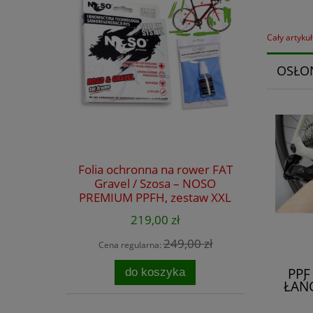
Cały artyku
OSŁO
Folia ochronna na rower FAT
Gravel / Szosa – NOSO
PREMIUM PPFH, zestaw XXL
na cały rower
219,00 zł
249,00 zł
Cena regularna:
PPF
do koszyka
ŁAŃ