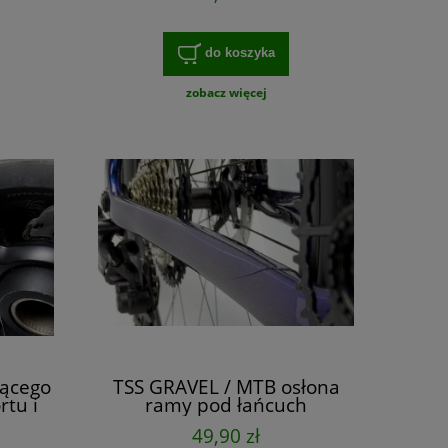
do koszyka
zobacz więcej
jącego
TSS GRAVEL / MTB osłona
rtu i
ramy pod łańcuch
 zestaw
49,90 zł