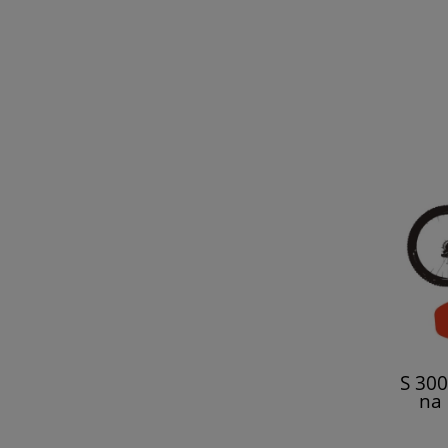
S 300
na
s
E