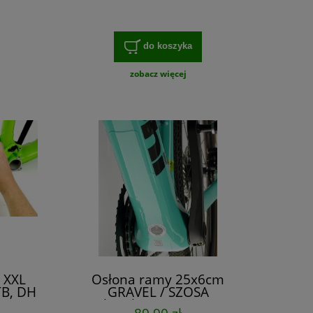
do koszyka
zobacz więcej
 XXL
Osłona ramy 25x6cm
TB, DH
GRAVEL / SZOSA
ującym
absorbująca TSS 0,7