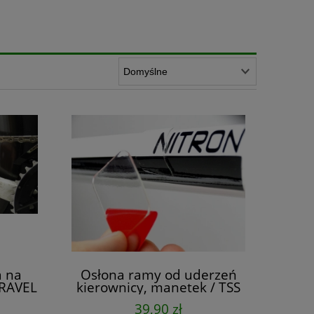
a na
Osłona ramy od uderzeń
GRAVEL
kierownicy, manetek / TSS
Absorbująca
39,90 zł