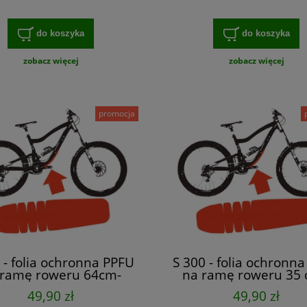
do koszyka
do koszyka
zobacz więcej
zobacz więcej
promocja
 - folia ochronna PPFU
S 300 - folia ochronn
 ramę roweru 64cm-
na ramę roweru 35 
upport FULL MTB,
support FULL MT
49,90 zł
49,90 zł
NDURO, DOWNHILL
ENDURO, DOWNHI