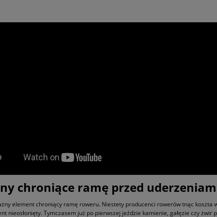
ny chroniące ramę przed uderzeniam
żny element chroniący ramę roweru. Niestety producenci rowerów tnąc koszta w
nt nieosłonięty. Tymczasem już po pierwszej jeździe kamienie, gałęzie czy żwir