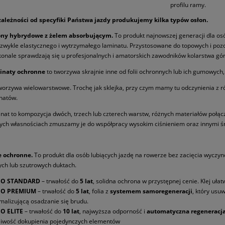
profilu ramy.
zależności od specyfiki Państwa jazdy produkujemy kilka typów osłon.
ony hybrydowe z żelem absorbującym.
To produkt najnowszej generacji dla os
ezwykle elastycznego i wytrzymałego laminatu. Przystosowane do topowych i po
onale sprawdzają się u profesjonalnych i amatorskich zawodników kolarstwa górs
inaty ochronne
to tworzywa skrajnie inne od folii ochronnych lub ich gumowych
worzywa wielowarstwowe. Trochę jak sklejka, przy czym mamy tu odczynienia z ró
natów.
nat to kompozycja dwóch, trzech lub czterech warstw, różnych materiałów połąc
ych własnościach zmuszamy je do współpracy wysokim ciśnieniem oraz innymi 
e ochronne.
To produkt dla osób lubiących jazdę na rowerze bez zacięcia wyczy
ych lub szutrowych duktach.
O STANDARD
– trwałość do
5 lat
, solidna ochrona w przystępnej cenie. Klej uł
O PREMIUM
– trwałość do
5 lat
, folia z
systemem samoregeneracji
, który us
malizującą osadzanie się brudu.
O ELITE
– trwałość do
10 lat
, najwyższa odporność i
automatyczna regeneracj
iwość dokupienia pojedynczych elementów