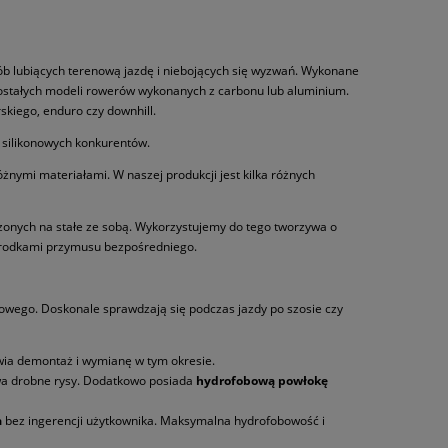
ób lubiących terenową jazdę i niebojących się wyzwań. Wykonane
zostałych modeli rowerów wykonanych z carbonu lub aluminium.
kiego, enduro czy downhill.
, silikonowych konkurentów.
żnymi materiałami. W naszej produkcji jest kilka różnych
zonych na stałe ze sobą. Wykorzystujemy do tego tworzywa o
środkami przymusu bezpośredniego.
nowego. Doskonale sprawdzają się podczas jazdy po szosie czy
atwia demontaż i wymianę w tym okresie.
uwa drobne rysy. Dodatkowo posiada
hydrofobową powłokę
a
bez ingerencji użytkownika. Maksymalna hydrofobowość i