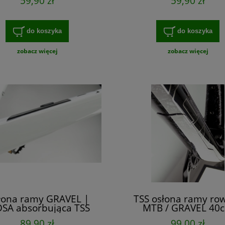
59,90 zł
59,90 zł
absorbującym,
do koszyka
do koszyka
zobacz więcej
zobacz więcej
łona ramy GRAVEL |
TSS osłona ramy ro
SA absorbująca TSS
MTB / GRAVEL 40
40cm
89,90 zł
99,00 zł