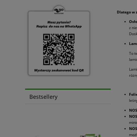
Dlatego w 
Osł
z ni
Dosk
Lam
To t
lami
Lami
różn
Foli
Bestsellery
leśn
NOS
NOS
mini
NOS
możl