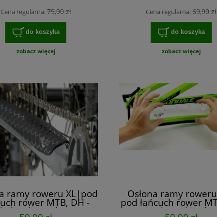
79,90 zł
69,90 zł
Cena regularna:
Cena regularna:
do koszyka
do koszyka
zobacz więcej
zobacz więcej
a ramy roweru XL|pod
Osłona ramy roweru
cuch rower MTB, DH -
pod łańcuch rower M
hybryda z żelem
/ TSS z żelem absorb