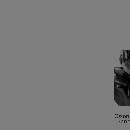
Osłon
łań