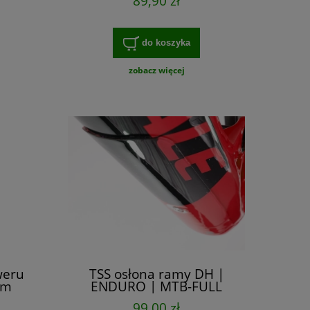
89,90 zł
do koszyka
zobacz więcej
weru
TSS osłona ramy DH |
cm
ENDURO | MTB-FULL
absorbująca 35 cm
99,00 zł