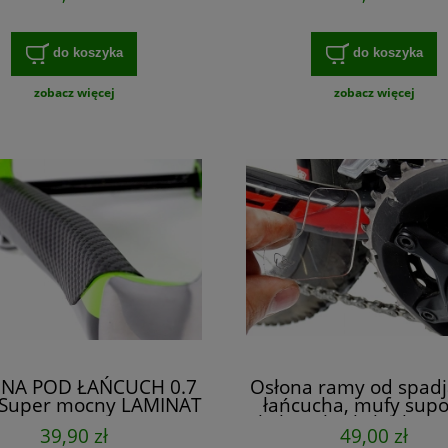
do koszyka
do koszyka
zobacz więcej
zobacz więcej
NA POD ŁAŃCUCH 0.7
Osłona ramy od spad
Super mocny LAMINAT
łańcucha, mufy supo
CARBON
okolic zebatki korby -
39,90 zł
49,00 zł