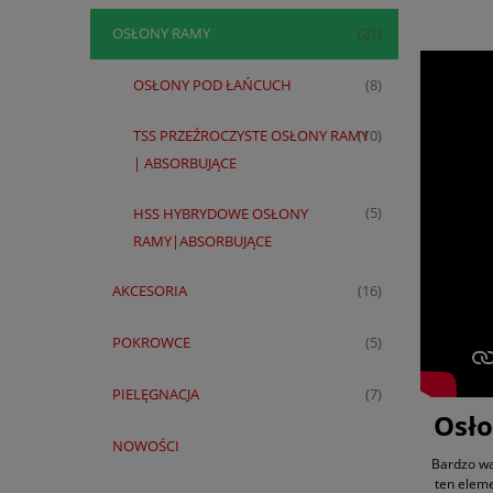
OSŁONY RAMY
(21)
OSŁONY POD ŁAŃCUCH
(8)
TSS PRZEŹROCZYSTE OSŁONY RAMY
(10)
| ABSORBUJĄCE
HSS HYBRYDOWE OSŁONY
(5)
RAMY|ABSORBUJĄCE
AKCESORIA
(16)
POKROWCE
(5)
PIELĘGNACJA
(7)
Osło
NOWOŚCI
Bardzo wa
ten eleme