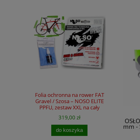
Folia ochronna na rower FAT
Gravel / Szosa – NOSO ELITE
PPFU, zestaw XXL na cały
rower
319,00 zł
OSŁO
mm - 
do koszyka