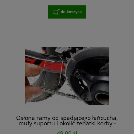
do koszyka
Osłona ramy od spadjącego łańcucha,
mufy suportu i okolic zebatki korby -
zestaw
49,00 zł