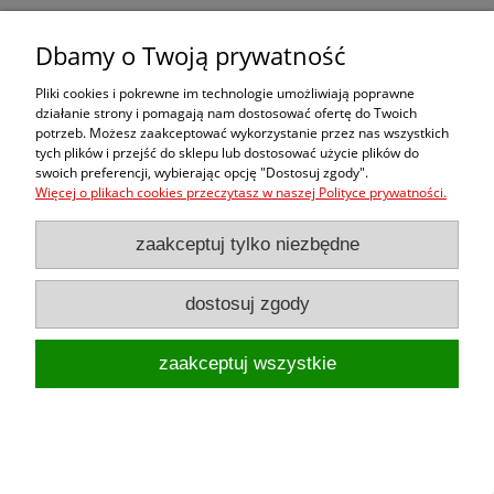
przeźroczysta
39,90 zł
Dbamy o Twoją prywatność
Pliki cookies i pokrewne im technologie umożliwiają poprawne
do koszyka
działanie strony i pomagają nam dostosować ofertę do Twoich
potrzeb. Możesz zaakceptować wykorzystanie przez nas wszystkich
tych plików i przejść do sklepu lub dostosować użycie plików do
swoich preferencji, wybierając opcję "Dostosuj zgody".
Więcej o plikach cookies przeczytasz w naszej Polityce prywatności.
zaakceptuj tylko niezbędne
dostosuj zgody
zaakceptuj wszystkie
Folia ochronna na korbę - czarna super