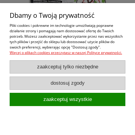
Dbamy o Twoją prywatność
Pliki cookies i pokrewne im technologie umożliwiają poprawne
działanie strony i pomagają nam dostosować ofertę do Twoich
potrzeb. Możesz zaakceptować wykorzystanie przez nas wszystkich
tych plików i przejść do sklepu lub dostosować użycie plików do
swoich preferencji, wybierając opcję "Dostosuj zgody".
Więcej o plikach cookies przeczytasz w naszej Polityce prywatności.
Folia ochronna na rower SLIM Gravel /
Szosa – NOSO ELITE PPFU, zestaw XXL na
zaakceptuj tylko niezbędne
cały rower
319,00 zł
dostosuj zgody
do koszyka
zaakceptuj wszystkie