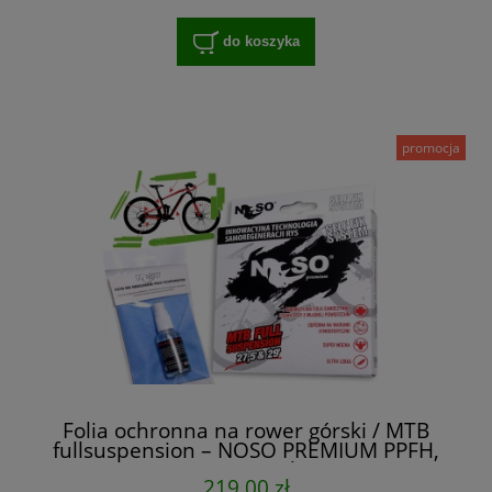
do koszyka
promocja
Folia ochronna na rower górski / MTB
fullsuspension – NOSO PREMIUM PPFH,
zestaw XXL na cały rower
219,00 zł