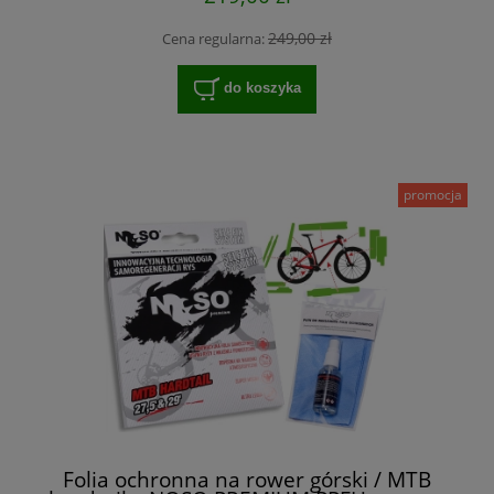
249,00 zł
Cena regularna:
do koszyka
promocja
Folia ochronna na rower górski / MTB