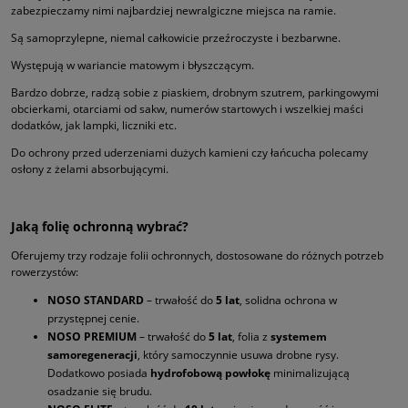
zabezpieczamy nimi najbardziej newralgiczne miejsca na ramie.
Są samoprzylepne, niemal całkowicie przeźroczyste i bezbarwne.
Występują w wariancie matowym i błyszczącym.
Bardzo dobrze, radzą sobie z piaskiem, drobnym szutrem, parkingowymi
obcierkami, otarciami od sakw, numerów startowych i wszelkiej maści
dodatków, jak lampki, liczniki etc.
Do ochrony przed uderzeniami dużych kamieni czy łańcucha polecamy
osłony z żelami absorbującymi.
Jaką folię ochronną wybrać?
Oferujemy trzy rodzaje folii ochronnych, dostosowane do różnych potrzeb
rowerzystów:
NOSO STANDARD
– trwałość do
5 lat
, solidna ochrona w
przystępnej cenie.
NOSO PREMIUM
– trwałość do
5 lat
, folia z
systemem
samoregeneracji
, który samoczynnie usuwa drobne rysy.
Dodatkowo posiada
hydrofobową powłokę
minimalizującą
osadzanie się brudu.