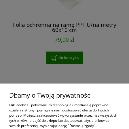
Folia ochronna na ramę PPF U/na metry
60x10 cm
79,90 zł
do koszyka
Zakupy
Dbamy o Twoją prywatność
Pomoc
Pliki cookies i pokrewne im technologie umożliwiają poprawne
działanie strony i pomagają nam dostosować ofertę do Twoich
potrzeb. Możesz zaakceptować wykorzystanie przez nas wszystkich
Moje konto
tych plików i przejść do sklepu lub dostosować użycie plików do
swoich preferencji, wybierając opcję "Dostosuj zgody".