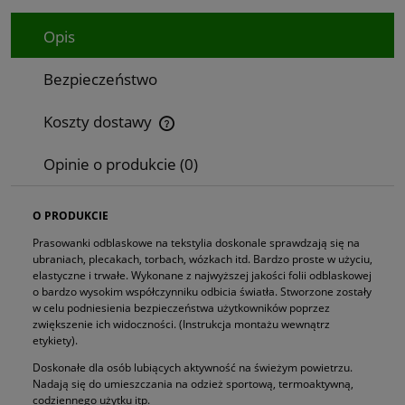
Opis
Bezpieczeństwo
Koszty dostawy
Cena nie zawiera ewentualnych kosztów płatności
Opinie o produkcie (0)
O PRODUKCIE
Prasowanki odblaskowe na tekstylia doskonale sprawdzają się na
ubraniach, plecakach, torbach, wózkach itd. Bardzo proste w użyciu,
elastyczne i trwałe. Wykonane z najwyższej jakości folii odblaskowej
o bardzo wysokim współczynniku odbicia światła. Stworzone zostały
w celu podniesienia bezpieczeństwa użytkowników poprzez
zwiększenie ich widoczności. (Instrukcja montażu wewnątrz
etykiety).
Doskonałe dla osób lubiących aktywność na świeżym powietrzu.
Nadają się do umieszczania na odzież sportową, termoaktywną,
codziennego użytku itp.