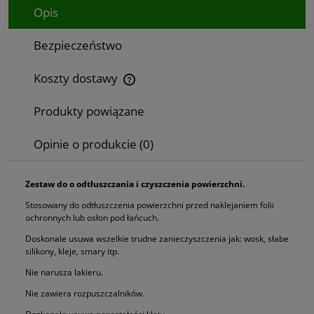
Opis
Bezpieczeństwo
Koszty dostawy
Cena nie zawiera ewentualnych kosztów płatności
Produkty powiązane
Opinie o produkcie (0)
Zestaw do o odtłuszczania i czyszczenia powierzchni.
Stosowany do odtłuszczenia powierzchni przed naklejaniem folii
ochronnych lub osłon pod łańcuch.
Doskonale usuwa wszelkie trudne zanieczyszczenia jak: wosk, słabe
silikony, kleje, smary itp.
Nie narusza lakieru.
Nie zawiera rozpuszczalników.