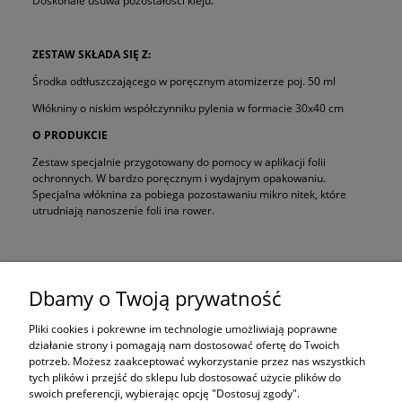
Doskonale usuwa pozostałości kleju.
ZESTAW SKŁADA SIĘ Z:
Środka odtłuszczającego w poręcznym atomizerze poj. 50 ml
Włókniny o niskim współczynniku pylenia w formacie 30x40 cm
O PRODUKCIE
Zestaw specjalnie przygotowany do pomocy w aplikacji folii
ochronnych. W bardzo poręcznym i wydajnym opakowaniu.
Specjalna włóknina za pobiega pozostawaniu mikro nitek, które
utrudniają nanoszenie foli ina rower.
Zakupy
Dbamy o Twoją prywatność
Pomoc
Pliki cookies i pokrewne im technologie umożliwiają poprawne
działanie strony i pomagają nam dostosować ofertę do Twoich
potrzeb. Możesz zaakceptować wykorzystanie przez nas wszystkich
Moje konto
tych plików i przejść do sklepu lub dostosować użycie plików do
swoich preferencji, wybierając opcję "Dostosuj zgody".