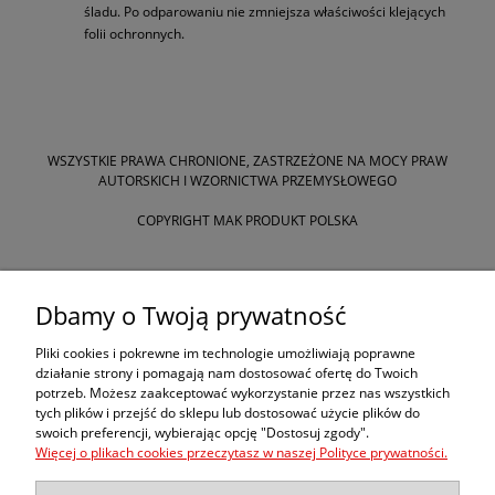
śladu. Po odparowaniu nie zmniejsza właściwości klejących
folii ochronnych.
WSZYSTKIE PRAWA CHRONIONE, ZASTRZEŻONE NA MOCY PRAW
AUTORSKICH I WZORNICTWA PRZEMYSŁOWEGO
COPYRIGHT MAK PRODUKT POLSKA
Zakupy
Dbamy o Twoją prywatność
Pomoc
Pliki cookies i pokrewne im technologie umożliwiają poprawne
działanie strony i pomagają nam dostosować ofertę do Twoich
potrzeb. Możesz zaakceptować wykorzystanie przez nas wszystkich
Moje konto
tych plików i przejść do sklepu lub dostosować użycie plików do
swoich preferencji, wybierając opcję "Dostosuj zgody".
Więcej o plikach cookies przeczytasz w naszej Polityce prywatności.
Informacje