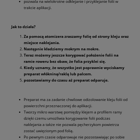
pozwala na wielokrotne odklejanie i przyklejanie folii w
trakcie aplikacji.
Jak to działa?
Za pomocą atomizera zraszamy folię od strony kleju oraz
miejsce naklejania.
Następnie kładziemy mokrym na mokre.
Teraz możemy jeszcze korygować położenie folii na
ramie roweru bez obaw, że folia przyklei się.
Kiedy uznamy, że wszystko jest poprawnie wyciskamy
preparat włókniną/raklą lub palcem.
pozostawiamy do czasu aż preparat odparuje.
Preparat ma za zadanie chwilowe odizolowanie kleju folii od
powierzchni przeznaczonej do aplikacji.
Tworzy mikro warstwę pomiędzy klejem a profilem ramy
dzięki czemu umożliwia korygowanie folii podczas
naklejania a także nie pozwala pęcherzykom powietrza
zostać uwięzionym pod folią.
Po pewnym czasie odparowuje nie pozostawiając po sobie