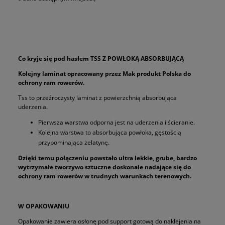
Co kryje się pod hasłem TSS Z POWŁOKĄ ABSORBUJĄCĄ
Kolejny laminat opracowany przez Mak produkt Polska do
ochrony ram rowerów.
Tss to przeźroczysty laminat z powierzchnią absorbująca
uderzenia.
Pierwsza warstwa odporna jest na uderzenia i ścieranie.
Kolejna warstwa to absorbująca powłoka, gęstością
przypominająca żelatynę.
Dzięki temu połączeniu powstało ultra lekkie, grube, bardzo
wytrzymałe tworzywo sztuczne doskonale nadające się do
ochrony ram rowerów w trudnych warunkach terenowych.
W OPAKOWANIU
Opakowanie zawiera osłonę pod support gotową do naklejenia na