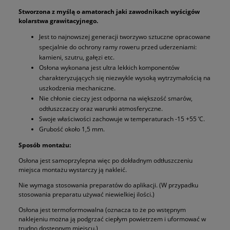
Stworzona z myślą o amatorach jaki zawodnikach wyścigów
kolarstwa grawitacyjnego.
Jest to najnowszej generacji tworzywo sztuczne opracowane
specjalnie do ochrony ramy roweru przed uderzeniami:
kamieni, szutru, gałęzi etc.
Osłona wykonana jest ultra lekkich komponentów
charakteryzujących się niezwykle wysoką wytrzymałością na
uszkodzenia mechaniczne.
Nie chłonie cieczy jest odporna na większość smarów,
odtłuszczaczy oraz warunki atmosferyczne.
Swoje właściwości zachowuje w temperaturach -15 +55 ‘C.
Grubość około 1,5 mm.
Sposób montażu:
Osłona jest samoprzylepna więc po dokładnym odtłuszczeniu
miejsca montażu wystarczy ją nakleić.
Nie wymaga stosowania preparatów do aplikacji. (W przypadku
stosowania preparatu używać niewielkiej ilości.)
Osłona jest termoformowalna (oznacza to że po wstępnym
naklejeniu można ją podgrzać ciepłym powietrzem i uformować w
trudno dostępnym miejscu.)