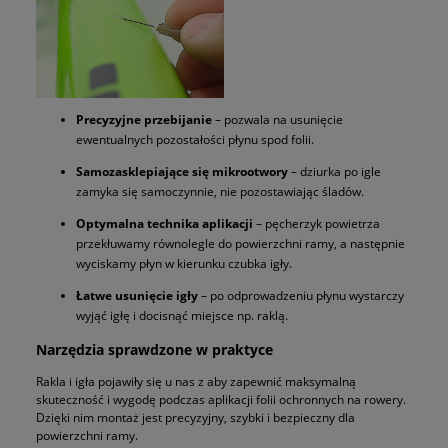
Precyzyjne przebijanie
– pozwala na usunięcie
ewentualnych pozostałości płynu spod folii.
Samozasklepiające się mikrootwory
– dziurka po igle
zamyka się samoczynnie, nie pozostawiając śladów.
Optymalna technika aplikacji
– pęcherzyk powietrza
przekłuwamy równolegle do powierzchni ramy, a następnie
wyciskamy płyn w kierunku czubka igły.
Łatwe usunięcie igły
– po odprowadzeniu płynu wystarczy
wyjąć igłę i docisnąć miejsce np. raklą.
Narzędzia sprawdzone w praktyce
Rakla i igła pojawiły się u nas z aby zapewnić maksymalną
skuteczność i wygodę podczas aplikacji folii ochronnych na rowery.
Dzięki nim montaż jest precyzyjny, szybki i bezpieczny dla
powierzchni ramy.