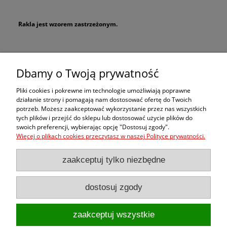
Rakla jest wzorem zastrzeżonym.
Zakupy
Dbamy o Twoją prywatność
Pomoc
Pliki cookies i pokrewne im technologie umożliwiają poprawne
działanie strony i pomagają nam dostosować ofertę do Twoich
potrzeb. Możesz zaakceptować wykorzystanie przez nas wszystkich
Moje konto
tych plików i przejść do sklepu lub dostosować użycie plików do
swoich preferencji, wybierając opcję "Dostosuj zgody".
Więcej o plikach cookies przeczytasz w naszej Polityce prywatności.
Informacje
zaakceptuj tylko niezbędne
dostosuj zgody
pokaż pełną wersję strony
zaakceptuj wszystkie
Sklep internetowy Shoper.pl