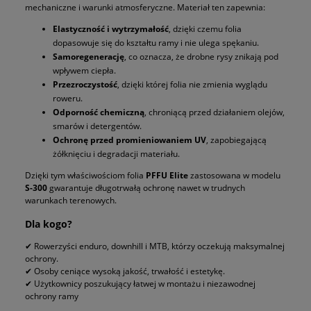
mechaniczne i warunki atmosferyczne. Materiał ten zapewnia:
Elastyczność i wytrzymałość
, dzięki czemu folia
dopasowuje się do kształtu ramy i nie ulega spękaniu.
Samoregenerację
, co oznacza, że drobne rysy znikają pod
wpływem ciepła.
Przezroczystość
, dzięki której folia nie zmienia wyglądu
roweru.
Odporność chemiczną
, chroniącą przed działaniem olejów,
smarów i detergentów.
Ochronę przed promieniowaniem UV
, zapobiegającą
żółknięciu i degradacji materiału.
Dzięki tym właściwościom folia
PFFU Elite
zastosowana w modelu
S-300
gwarantuje długotrwałą ochronę nawet w trudnych
warunkach terenowych.
Dla kogo?
✔ Rowerzyści enduro, downhill i MTB, którzy oczekują maksymalnej
ochrony.
✔ Osoby ceniące wysoką jakość, trwałość i estetykę.
✔ Użytkownicy poszukujący łatwej w montażu i niezawodnej
ochrony ramy