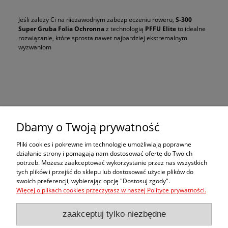
Jeśli zależy Ci na niezawodnym zabezpieczeniu roweru,
S-300
Super Gruba Folia Ochronna
z technologią
PFFU Elite
to idealne
rozwiązanie, które sprosta nawet najbardziej ekstremalnym
wyzwaniom
Zakupy
Dbamy o Twoją prywatność
Pomoc
Pliki cookies i pokrewne im technologie umożliwiają poprawne
działanie strony i pomagają nam dostosować ofertę do Twoich
potrzeb. Możesz zaakceptować wykorzystanie przez nas wszystkich
Moje konto
tych plików i przejść do sklepu lub dostosować użycie plików do
swoich preferencji, wybierając opcję "Dostosuj zgody".
Więcej o plikach cookies przeczytasz w naszej Polityce prywatności.
Informacje
zaakceptuj tylko niezbędne