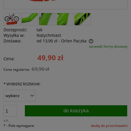
Dostępność:
tak
Wysyłka w:
Natychmiast
Dostawa:
od 13,90 zł
- Orlen Paczka
sprawdź formy dostawy
Cena nie zawiera ewentualnych kosztów płatności
49,90 zł
Cena:
69,90 zł
Cena regularna:
*
WYBIERZ ROZMIAR:
do koszyka
szt.
*
- Pole wymagane
dodaj do przechowalni