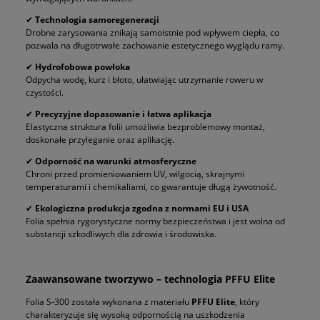
✔
Technologia samoregeneracji
Drobne zarysowania znikają samoistnie pod wpływem ciepła, co
pozwala na długotrwałe zachowanie estetycznego wyglądu ramy.
✔
Hydrofobowa powłoka
Odpycha wodę, kurz i błoto, ułatwiając utrzymanie roweru w
czystości.
✔
Precyzyjne dopasowanie i łatwa aplikacja
Elastyczna struktura folii umożliwia bezproblemowy montaż,
doskonałe przyleganie oraz aplikację.
✔
Odporność na warunki atmosferyczne
Chroni przed promieniowaniem UV, wilgocią, skrajnymi
temperaturami i chemikaliami, co gwarantuje długą żywotność.
✔
Ekologiczna produkcja zgodna z normami EU i USA
Folia spełnia rygorystyczne normy bezpieczeństwa i jest wolna od
substancji szkodliwych dla zdrowia i środowiska.
Zaawansowane tworzywo – technologia PFFU Elite
Folia S-300 została wykonana z materiału
PFFU Elite
, który
charakteryzuje się wysoką odpornością na uszkodzenia